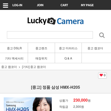
중고 DSLR
중고렌즈
중고 미러리스
중고 캠코더
기타 액세서리
매장위치
Q & A
중고 캠코더
[기타] 중고 캠코더
0
[중고] 정품 삼성 HMX-H205
230,000
상품가
원
적립금
2,300원