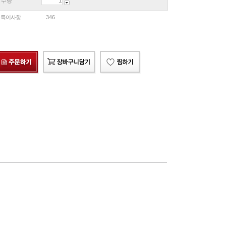
수량
특이사항
346