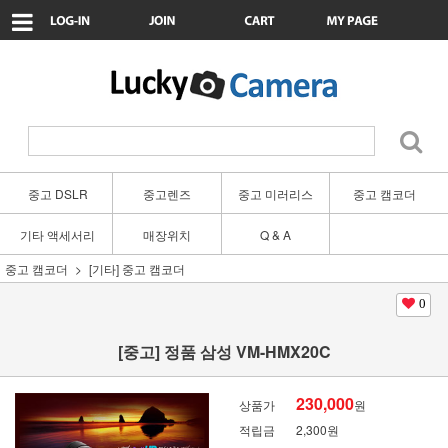
중고 DSLR
중고렌즈
중고 미러리스
중고 캠코더
기타 액세서리
매장위치
Q & A
중고 캠코더
[기타] 중고 캠코더
0
[중고] 정품 삼성 VM-HMX20C
230,000
상품가
원
적립금
2,300원