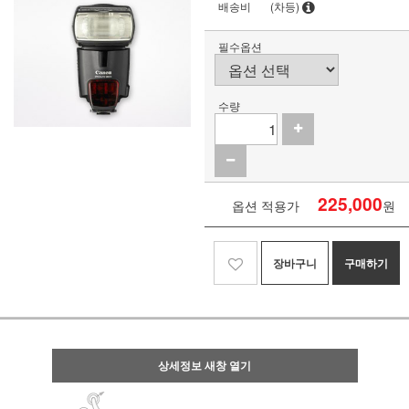
배송비
(차등)
필수옵션
수량
225,000
옵션 적용가
원
장바구니
구매하기
상세정보 새창 열기