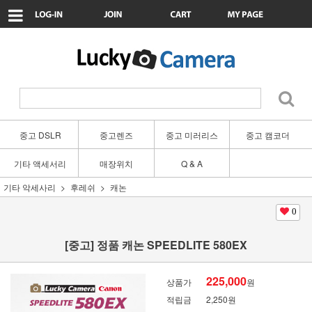
중고 DSLR
중고렌즈
중고 미러리스
중고 캠코더
기타 액세서리
매장위치
Q & A
기타 악세사리
후레쉬
캐논
0
[중고] 정품 캐논 SPEEDLITE 580EX
225,000
상품가
원
적립금
2,250원