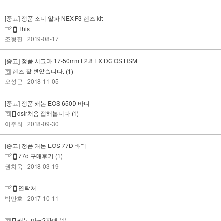
[중고] 정품 소니 알파 NEX-F3 렌즈 kit
This
조형진
| 2019-08-17
[중고] 정품 시그마 17-50mm F2.8 EX DC OS HSM
렌즈 잘 받았습니다.
(1)
오성근
| 2018-11-05
[중고] 정품 캐논 EOS 650D 바디
dslr처음 접해봅니다
(1)
이주희
| 2018-09-30
[중고] 정품 캐논 EOS 77D 바디
77d 구매후기
(1)
권치욱
| 2018-03-19
연락처
박만호
| 2017-10-11
캐논 마크2판매
(1)