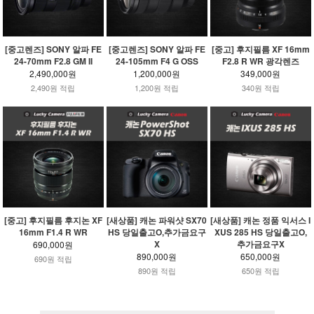
[중고렌즈] SONY 알파 FE
[중고렌즈] SONY 알파 FE
[중고] 후지필름 XF 16mm
24-70mm F2.8 GM II
24-105mm F4 G OSS
F2.8 R WR 광각렌즈
2,490,000원
1,200,000원
349,000원
2,490원 적립
1,200원 적립
340원 적립
[중고] 후지필름 후지논 XF
[새상품] 캐논 파워샷 SX70
[새상품] 캐논 정품 익서스 I
16mm F1.4 R WR
HS 당일출고O,추가금요구
XUS 285 HS 당일출고O,
X
추가금요구X
690,000원
890,000원
650,000원
690원 적립
890원 적립
650원 적립