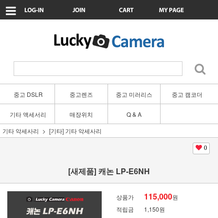
중고 DSLR
중고렌즈
중고 미러리스
중고 캠코더
기타 액세서리
매장위치
Q & A
기타 악세사리
[기타] 기타 악세사리
0
[새제품] 캐논 LP-E6NH
115,000
상품가
원
적립금
1,150원