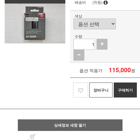
배송비
(차등)
색상
수량
115,000
옵션 적용가
원
장바구니
구매하기
상세정보 새창 열기