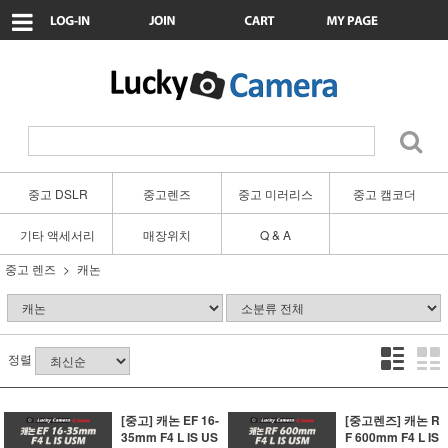
중고 DSLR
중고렌즈
중고 미러리스
중고 캠코더
기타 액세서리
매장위치
Q & A
중고 렌즈
캐논
정렬
[중고] 캐논 EF 16-
[중고렌즈] 캐논 R
35mm F4 L IS US
F 600mm F4 L IS